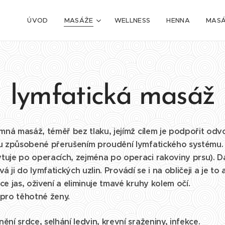
ÚVOD
MASÁŽE
WELLNESS
HENNA
MASÁ
lymfatická masáž
mná masáž, téměř bez tlaku, jejímž cílem je podpořit odv
u způsobené přerušením proudění lymfatického systému. Je
uje po operacích, zejména po operaci rakoviny prsu). D
á ji do lymfatických uzlin.
Provádí se i na obličeji a je to 
e jas, oživení a eliminuje tmavé kruhy kolem očí.
pro těhotné ženy.
ní srdce, selhání ledvin, krevní sraženiny, infekce.