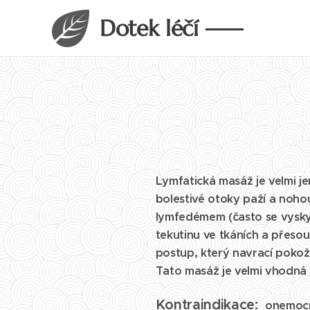
Dotek léčí
Lymfatická masáž je velmi je
bolestivé otoky paží a noho
lymfedémem (často se vyskyt
tekutinu ve tkáních a přesouv
postup, který navrací pokožc
Tato masáž je velmi vhodná 
Kontraindikace:
onemocně